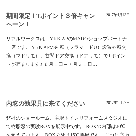
期間限定！Tポイント３倍キャン
2017年4月13日
ペーン！
リアルワークスは、YKK APのMADOショップパートナ
ー店です。 YKK APの内窓（プラマードU）設置や窓交
換（マドリモ）、玄関ドア交換（ドアリモ）でTポイン
トが貯まります♪ ６月１日～７月３１日…
内窓の効果見に来てください
2017年1月27日
弊社のショールーム、宝塚トイレリフォームスタジオに
て樹脂窓の実験BOXを展示中です。 BOXの内部は30℃
を超えています。BOXの外は15℃前後です。 これは室内