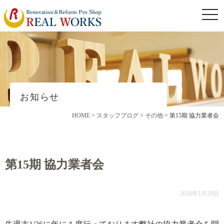
togg
navi
お知らせ
HOME
>
スタッフブログ
>
その他
>
第15期 協力業者会
第15期 協力業者会
2018年1月29日