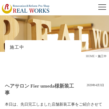
togg
navi
施工中
HOME
>
施工中
ヘアサロン Fier umeda様新装工
2020年4月3日
事
本日は、先日完工しました店舗新装工事をご紹介させて