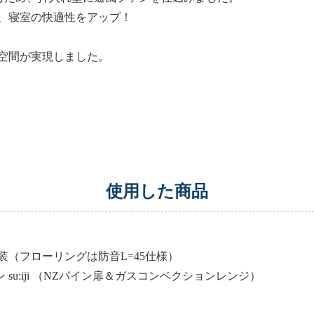
、寝室の快適性をアップ！
空間が実現しました。
使用した商品
（フローリングは防音L=45仕様）
u:iji （NZパイン扉＆ガスコンベクションレンジ）