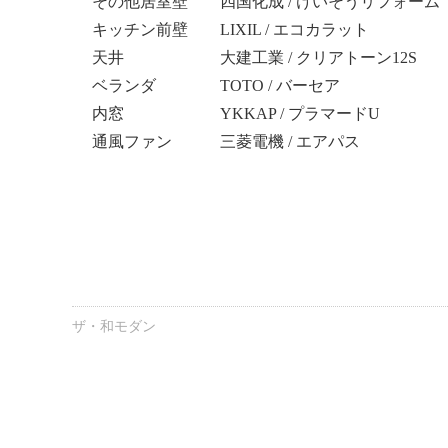
その他居室壁 四国化成 / けいそうリフォーム
キッチン前壁 LIXIL / エコカラット
天井 大建工業 / クリアトーン12S
ベランダ TOTO / バーセア
内窓 YKKAP / プラマードU
通風ファン 三菱電機 / エアパス
ザ・和モダン