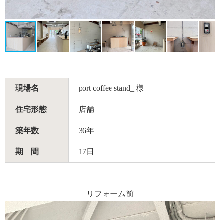
現場名
port coffee stand_ 様
住宅形態
店舗
築年数
36年
期 間
17日
リフォーム前