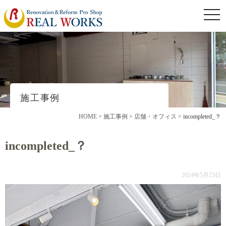
togg
navi
施工事例
HOME
>
施工事例
>
店舗・オフィス
>
incompleted_？
incompleted_？
2024年5月23日