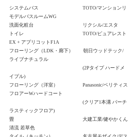
システムバス TOTO/マンションリ
モデルバスルームWG
洗面化粧台 リクシル/エスタ
トイレ TOTO/ピュアレスト
EX + アプリコットF1A
フローリング（LDK・廊下） 朝日ウッドテック/
ライブナチュラル
(2Pタイプ ハードメ
イプル)
フローリング（洋室） Panasonic/ベリティス
フロアーWハードコート
(クリア1本溝 バーチ
ラスティックフロア)
畳 大建工業/健やかくん
清流 若草色
タイル（キッチン） 名古屋モザイク/デス