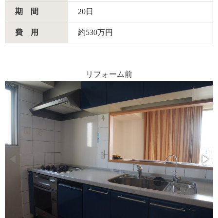
期 間
20日
費 用
約530万円
リフォーム前